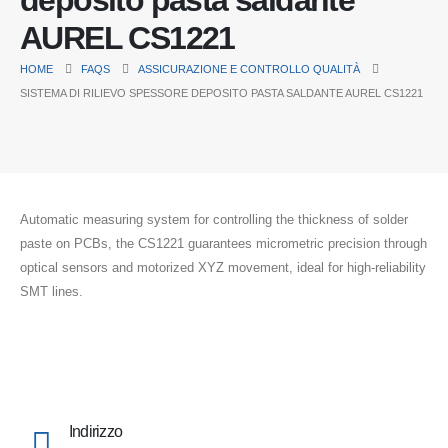
deposito pasta saldante
AUREL CS1221
HOME
FAQS
ASSICURAZIONE E CONTROLLO QUALITÀ
SISTEMA DI RILIEVO SPESSORE DEPOSITO PASTA SALDANTE AUREL CS1221
Automatic measuring system for controlling the thickness of solder
paste on PCBs, the CS1221 guarantees micrometric precision through
optical sensors and motorized XYZ movement, ideal for high-reliability
SMT lines.
Indirizzo