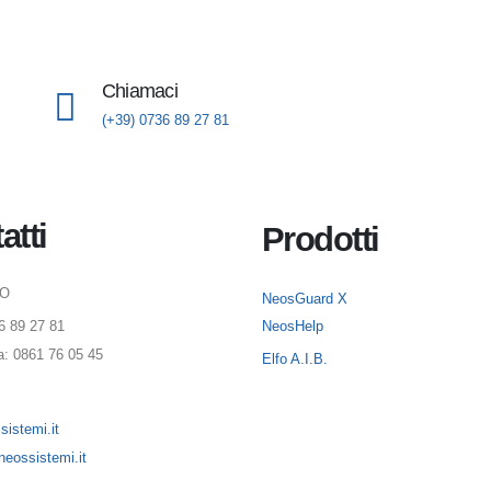
Chiamaci
(+39) 0736 89 27 81
atti
Prodotti
NO
NeosGuard X
36 89 27 81
NeosHelp
a: 0861 76 05 45
Elfo A.I.B.
istemi.it
eossistemi.it