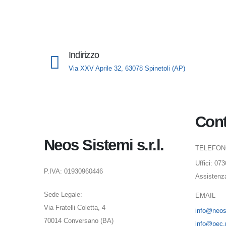
Indirizzo
Via XXV Aprile 32, 63078 Spinetoli (AP)
Cont
Neos Sistemi s.r.l.
TELEFO
Uffici: 07
P.IVA: 01930960446
Assistenz
Sede Legale:
EMAIL
Via Fratelli Coletta, 4
info@neoss
70014 Conversano (BA)
info@pec.n