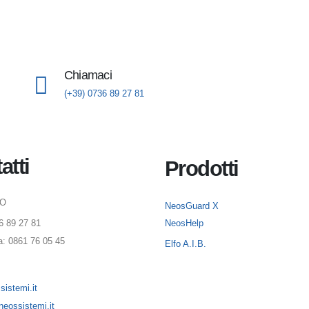
Chiamaci
(+39) 0736 89 27 81
atti
Prodotti
NO
NeosGuard X
36 89 27 81
NeosHelp
a: 0861 76 05 45
Elfo A.I.B.
istemi.it
eossistemi.it